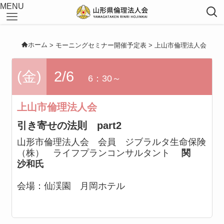
MENU
ホーム
>
モーニングセミナー開催予定表
>
上山市倫理法人会
(金)
2/6
6：30～
上山市倫理法人会
引き寄せの法則 part2
山形市倫理法人会 会員 ジブラルタ生命保険
（株） ライフプランコンサルタント
関
沙和氏
会場：
仙渓園 月岡ホテル