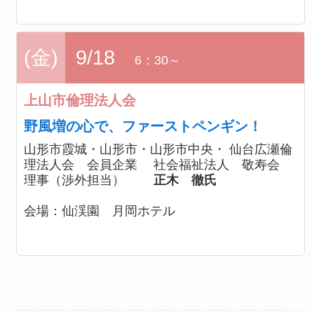
(金)
9/18
6：30～
上山市倫理法人会
野風増の心で、ファーストペンギン！
山形市霞城・山形市・山形市中央・ 仙台広瀬倫
理法人会 会員企業 社会福祉法人 敬寿会
理事（渉外担当）
正木 徹氏
会場：
仙渓園 月岡ホテル