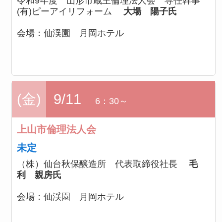
令和9年度 山形市蔵王倫理法人会 専任幹事
(有)ピーアイリフォーム
大場 陽子氏
会場：
仙渓園 月岡ホテル
(金)
9/11
6：30～
上山市倫理法人会
未定
（株）仙台秋保醸造所 代表取締役社長
毛
利 親房氏
会場：
仙渓園 月岡ホテル