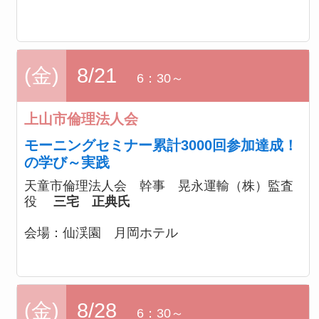
(金)
8/21
6：30～
上山市倫理法人会
モーニングセミナー累計3000回参加達成！
の学び～実践
天童市倫理法人会 幹事 晃永運輸（株）監査
役
三宅 正典氏
会場：
仙渓園 月岡ホテル
(金)
8/28
6：30～