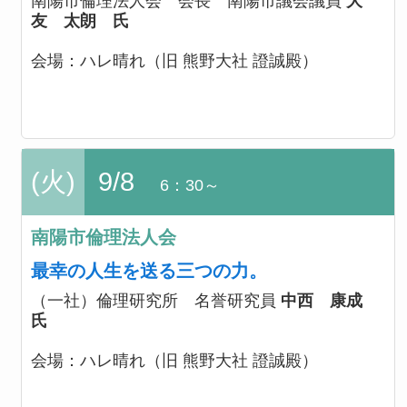
南陽市倫理法人会 会長 南陽市議会議員
大
友 太朗 氏
会場：
ハレ晴れ（旧 熊野大社 證誠殿）
(火)
9/8
6：30～
南陽市倫理法人会
最幸の人生を送る三つの力。
（一社）倫理研究所 名誉研究員
中西 康成
氏
会場：
ハレ晴れ（旧 熊野大社 證誠殿）