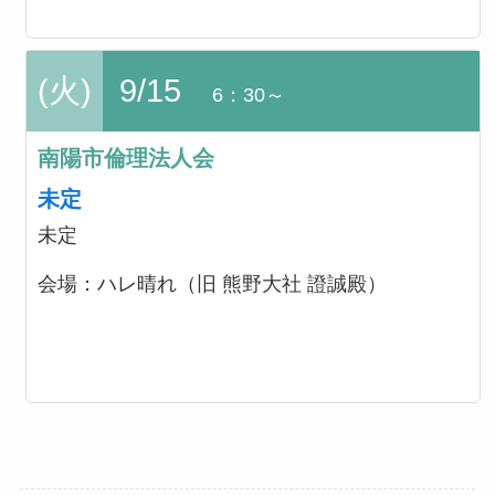
(火)
9/15
6：30～
南陽市倫理法人会
未定
未定
会場：
ハレ晴れ（旧 熊野大社 證誠殿）