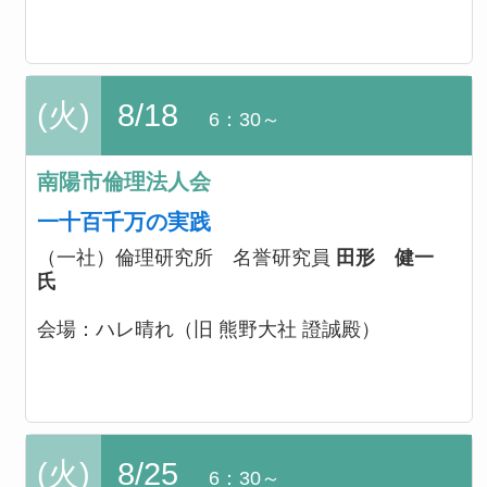
(火)
8/18
6：30～
南陽市倫理法人会
一十百千万の実践
（一社）倫理研究所 名誉研究員
田形 健一
氏
会場：
ハレ晴れ（旧 熊野大社 證誠殿）
(火)
8/25
6：30～