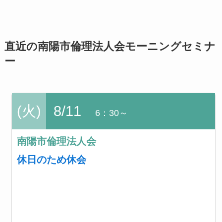
直近の南陽市倫理法人会モーニングセミナ
ー
(火)
8/11
6：30～
南陽市倫理法人会
休日のため休会