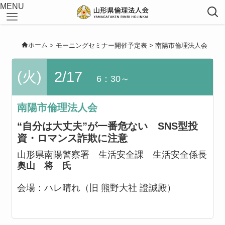
MENU
ホーム
>
モーニングセミナー開催予定表
>
南陽市倫理法人会
(火)
2/17
6：30～
南陽市倫理法人会
“自分は大丈夫”が一番危ない SNS型投
資・ロマンス詐欺に注意
山形県南陽警察署 生活安全課 生活安全係長
奥山 将 氏
会場：
ハレ晴れ（旧 熊野大社 證誠殿）