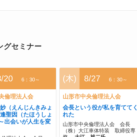
ングセミナー
8/20
(木)
8/27
6：30～
6：30～
央倫理法人会
山形市中央倫理法人会
機妙（えんじんきみょ
会長という役が私を育てて
多逢聖因（たほうしょ
れた
～出会いが人生を変
山形市中央倫理法人会 会長
（株）大江車体特装 取締役専