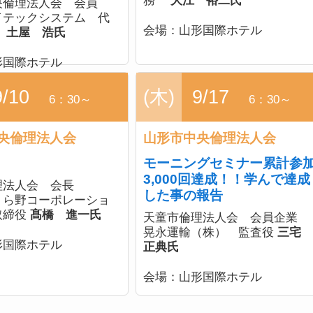
務
大江 裕二氏
央倫理法人会 会員
イテックシステム 代
会場：
山形国際ホテル
役
土屋 浩氏
形国際ホテル
9/10
(木)
9/17
6：30～
6：30～
央倫理法人会
山形市中央倫理法人会
モーニングセミナー累計参
3,000回達成！！学んで達成
理法人会 会長
した事の報告
くら野コーポレーショ
取締役
髙橋 進一氏
天童市倫理法人会 会員企業
晃永運輸（株） 監査役
三
形国際ホテル
正典氏
会場：
山形国際ホテル