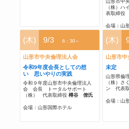
山形市中
（株）ハ
表取締
会場：
山
(木)
9/3
(木)
6：30～
山形市中央倫理法人会
山形市中
令和9年度会長としての想
未定
い 思いやりの実践
山形県倫
（株）さ
令和９年度山形市中央倫理法人
ン 代表
会 会長 トータルサポート
（株） 代表取締役
樽谷 僚氏
会場：
山
会場：
山形国際ホテル