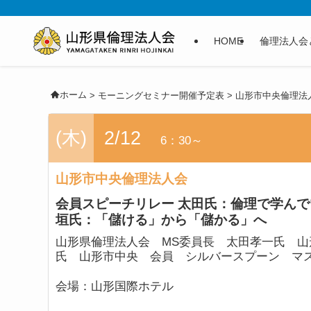
HOME
倫理法人会
ホーム
>
モーニングセミナー開催予定表
>
山形市中央倫理法
(木)
2/12
6：30～
山形市中央倫理法人会
会員スピーチリレー 太田氏：倫理で学んで
垣氏：「儲ける」から「儲かる」へ
山形県倫理法人会 MS委員長 太田孝一氏 山
氏 山形市中央 会員 シルバースプーン 
会場：
山形国際ホテル