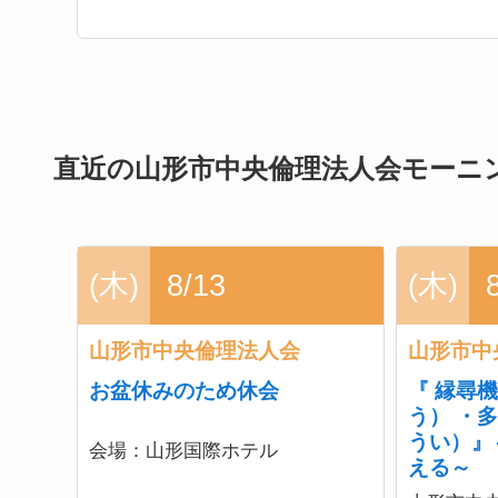
直近の山形市中央倫理法人会モーニ
(木)
8/13
(木)
山形市中央倫理法人会
山形市中
お盆休みのため休会
『 縁尋
う） ・
うい）』
会場：
山形国際ホテル
える～