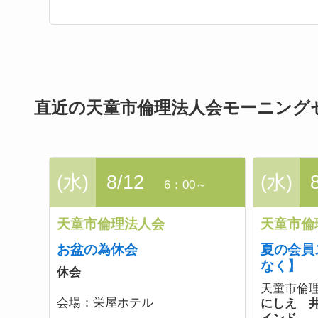
直近の天童市倫理法人会モーニング
(水)
8/12
(水)
6：00～
天童市倫理法人会
天童市倫
お盆の為休会
夏の会員
なく】
休会
天童市倫
会場：
栄屋ホテル
にしえ 