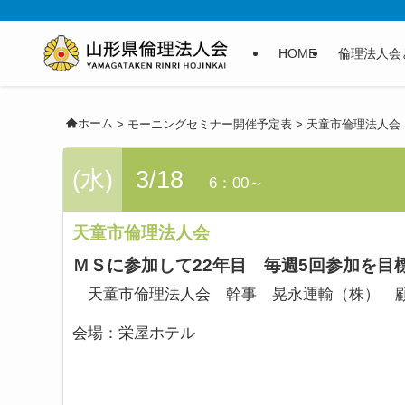
HOME
倫理法人会
ホーム
>
モーニングセミナー開催予定表
>
天童市倫理法人会
(水)
3/18
6：00～
天童市倫理法人会
ＭＳに参加して22年目 毎週5回参加を目
天童市倫理法人会 幹事 晃永運輸（株） 
会場：
栄屋ホテル