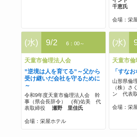
インド 
千恵氏
会場：
栄
(水)
9/2
(水)
6：00～
天童市倫理法人会
天童市倫
”逆境は人を育てる”～父から
「すなお
受け継いだ会社を守るために
山形県倫
～
（株）さ
ン 代表
令和9年度天童市倫理法人会 幹
事（県会長辞令） (有)佑美 代
会場：
栄
表取締役
瀬野 里佳氏
会場：
栄屋ホテル