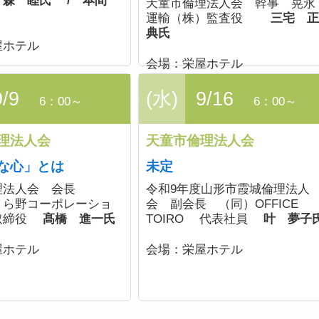
森 睦氏 / 本間
天童市倫理法人会 幹事 晃永
運輸（株）監査役
三宅 
典氏
屋ホテル
会場：
栄屋ホテル
9/9
(水)
9/16
6：00～
6：00～
理法人会
天童市倫理法人会
な心」とは
未定
理法人会 会長
令和9年度山形市霞城倫理法人
くら野コーポレーショ
会 副会長 （同）OFFICE
取締役
髙橋 進一氏
TOIRO 代表社員
叶 夢子
屋ホテル
会場：
栄屋ホテル