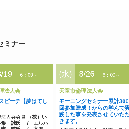
セミナー
8/19
(水)
8/26
6：00～
6：00～
理法人会
天童市倫理法人会
スピーチ【夢はてし
モーニングセミナー累計300
回参加達成！からの学んで
践した事を発表させていた
理法人会会員
（株）い
きます。
井形 誠氏 / エルハ