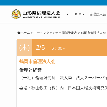
HOME
倫理法人会
ホーム
>
モーニングセミナー開催予定表
>
鶴岡市倫理法人会
(木)
2/5
6：00～
鶴岡市倫理法人会
倫理と経営
（一社）倫理研究所 法人局 法人スーパー
会場：
秋山鉄工（株）内 日本国末端技術研究