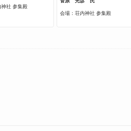
菅原 光彦 氏
内神社 参集殿
会場：
荘内神社 参集殿