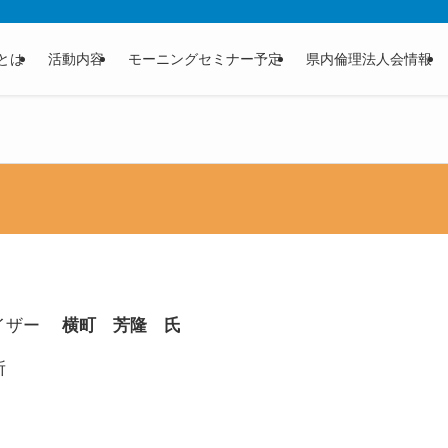
とは
活動内容
モーニングセミナー予定
県内倫理法人会情報
バイザー
横町 芳隆 氏
所