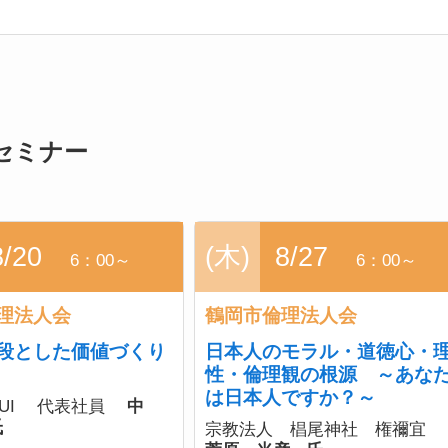
セミナー
8/20
(木)
8/27
6：00～
6：00～
理法人会
鶴岡市倫理法人会
段とした価値づくり
日本人のモラル・道徳心・
性・倫理観の根源 ～あな
は日本人ですか？～
YUI 代表社員
中
氏
宗教法人 椙尾神社 権禰宜