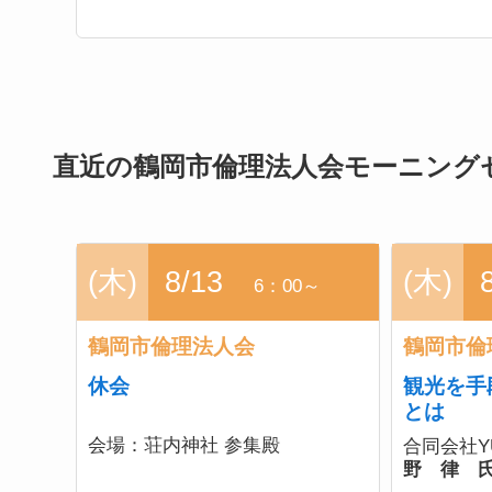
直近の鶴岡市倫理法人会モーニング
(木)
8/13
(木)
6：00～
鶴岡市倫理法人会
鶴岡市倫
休会
観光を手
とは
会場：
荘内神社 参集殿
合同会社
野 律 