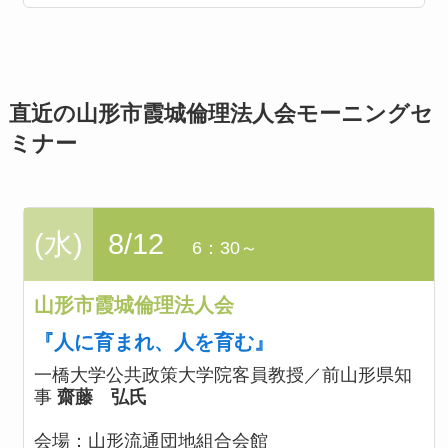
直近の山形市霞城倫理法人会モーニングセ
ミナー
(水)
8/12
6：30～
山形市霞城倫理法人会
『人に育まれ、人を育む』
一橋大学公共政策大学院客員教授／前山形県知
事
齋藤 弘氏
会場：
山形流通団地組合会館