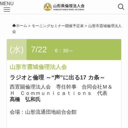
MENU
ホーム
>
モーニングセミナー開催予定表
>
山形市霞城倫理法人
会
(水)
7/22
6：30～
山形市霞城倫理法人会
ラジオと倫理 ～“声”に出る17 カ条～
西置賜倫理法人会 専任幹事 合同会社Ｍ＆
Ｈ Ｃｏｍｍｕｎｉｃａｔｉｏｎｓ 代表
髙橋 弘和氏
会場：
山形流通団地組合会館