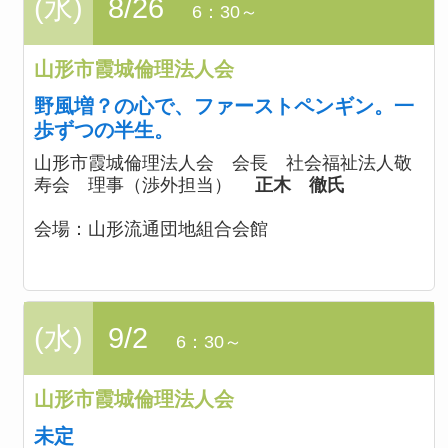
(水)
8/26
6：30～
山形市霞城倫理法人会
野風増？の心で、ファーストペンギン。一
歩ずつの半生。
山形市霞城倫理法人会 会長 社会福祉法人敬
寿会 理事（渉外担当）
正木 徹氏
会場：
山形流通団地組合会館
(水)
9/2
6：30～
山形市霞城倫理法人会
未定