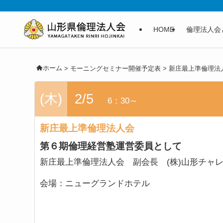
HOME
倫理法人会
ホーム
>
モーニングセミナー開催予定表
>
新庄最上準倫理法
(木)
2/5
6：30～
新庄最上準倫理法人会
第６期倫理経営塾運営委員として
新庄最上準倫理法人会 副会長 (株)山形チ
会場：
ニューグランドホテル