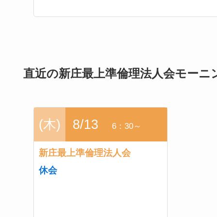
直近の新庄最上準倫理法人会モーニ
(木)
8/13
6：30～
新庄最上準倫理法人会
休会