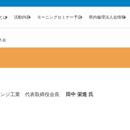
とは
活動内容
モーニングセミナー予定
県内倫理法人会情報
人会
ャレンジ工業 代表取締役会長
田中 栄造 氏